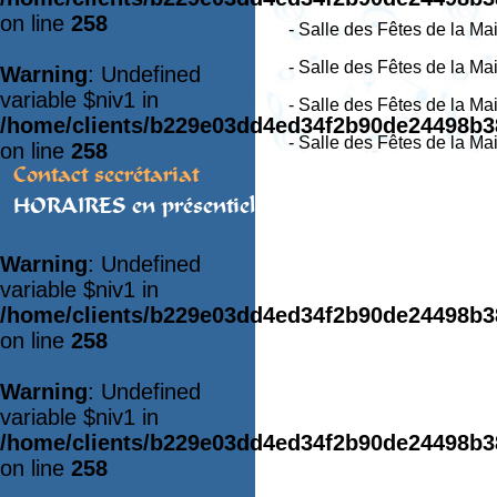
on line
258
- Salle des Fêtes de la Ma
- Salle des Fêtes de la Mai
Warning
: Undefined
variable $niv1 in
- Salle des Fêtes de la Ma
/home/clients/b229e03dd4ed34f2b90de24498b
- Salle des Fêtes de la Mai
on line
258
Contact secrétariat
HORAIRES en présentiel
Warning
: Undefined
variable $niv1 in
/home/clients/b229e03dd4ed34f2b90de24498b
on line
258
Warning
: Undefined
variable $niv1 in
/home/clients/b229e03dd4ed34f2b90de24498b
on line
258