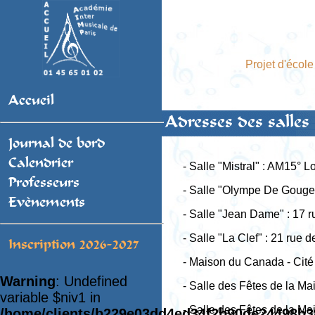
Projet d'école
Accueil
Adresses des salles
Journal de bord
Calendrier
- Salle "Mistral" : AM15° L
Professeurs
- Salle "Olympe De Gouges
Evènements
- Salle "Jean Dame" : 17 
- Salle "La Clef" : 21 rue d
Inscription 2026-2027
- Maison du Canada - Cité 
Warning
: Undefined
- Salle des Fêtes de la Ma
variable $niv1 in
- Salle des Fêtes de la Ma
/home/clients/b229e03dd4ed34f2b90de24498b