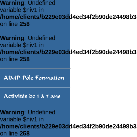
Warning
: Undefined
variable $niv1 in
/home/clients/b229e03dd4ed34f2b90de24498b
on line
258
Warning
: Undefined
variable $niv1 in
/home/clients/b229e03dd4ed34f2b90de24498b
on line
258
AIMP-Pôle Formation
Activités de 1 à 7 ans
Warning
: Undefined
variable $niv1 in
/home/clients/b229e03dd4ed34f2b90de24498b
on line
258