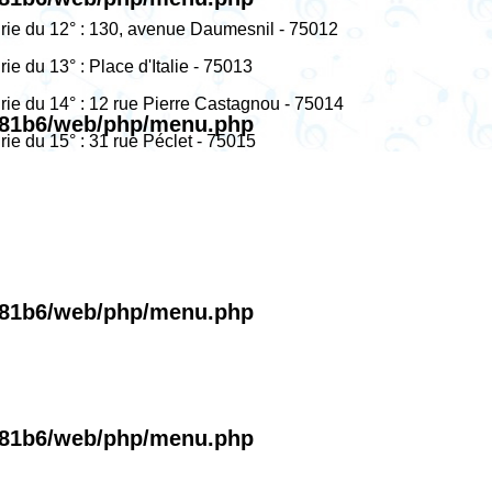
irie du 12° : 130, avenue Daumesnil - 75012
rie du 13° : Place d'Italie - 75013
irie du 14° : 12 rue Pierre Castagnou - 75014
381b6/web/php/menu.php
rie du 15° : 31 rue Péclet - 75015
381b6/web/php/menu.php
381b6/web/php/menu.php