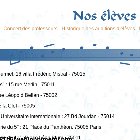
Nos élèves
-
Concert des professeurs
-
Historique des auditions d'élèves
-
ourmel, 16 villa Frédéric Mistral - 75015
" : 15 rue Merlin - 75011
rue Léopold Bellan - 75002
e la Clef - 75005
Universitaire Internationale : 27 Bd Jourdan - 75014
irie du 5° : 21 Place du Panthéon, 75005 Paris
irie du 11° : Place Léon Blum - 75011
381b6/web/php/menu.php