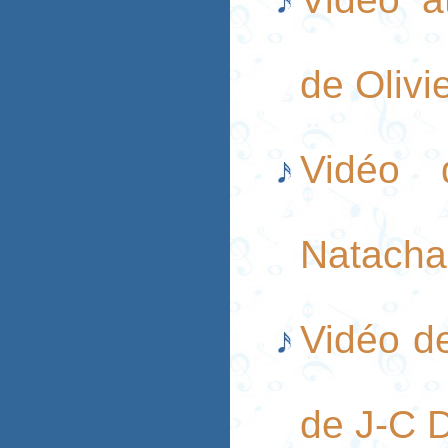
de Olivi
Vidéo d
Natacha 
Vidéo d
de J-C 