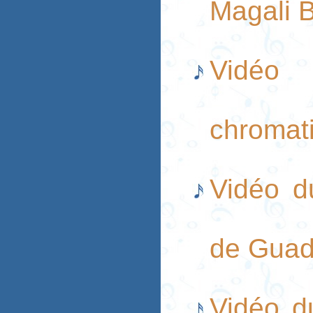
Magali 
Vidéo 
chromat
Vidéo du
de Guad
Vidéo d