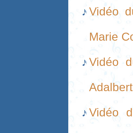
Vidéo d
Marie C
Vidéo 
Adalber
Vidéo d