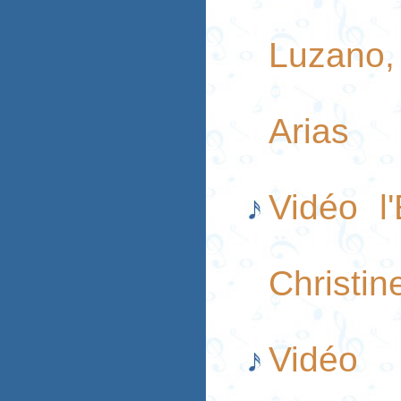
Luzano,
Arias
Vidéo l'
Christin
Vidéo l