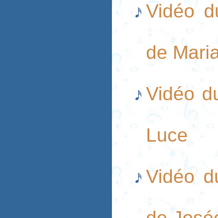
Vidéo du
de Maria
Vidéo d
Luce
Vidéo d
de José