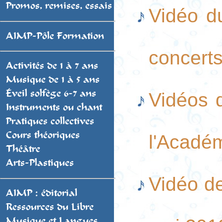
Promos, remises, essais
Vidéo d
AIMP-Pôle Formation
concert
Activités de 1 à 7 ans
Musique de 1 à 5 ans
Éveil solfège 6-7 ans
Vidéos 
Instruments ou chant
Pratiques collectives
Cours théoriques
l'Acadé
Théâtre
Arts-Plastiques
Vidéo de
AIMP : éditorial
Ressources du Libre
Musique et Langues