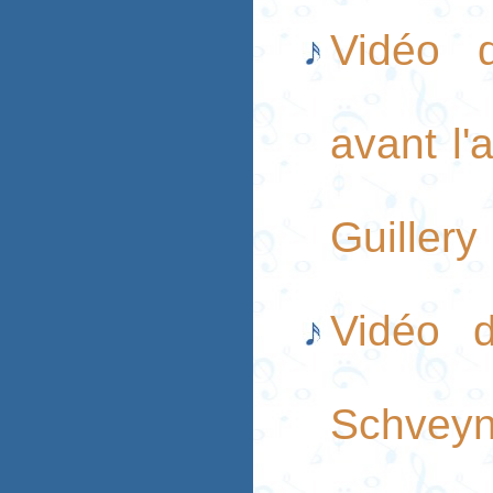
Vidéo d
avant l'
Guillery
Vidéo 
Schvey