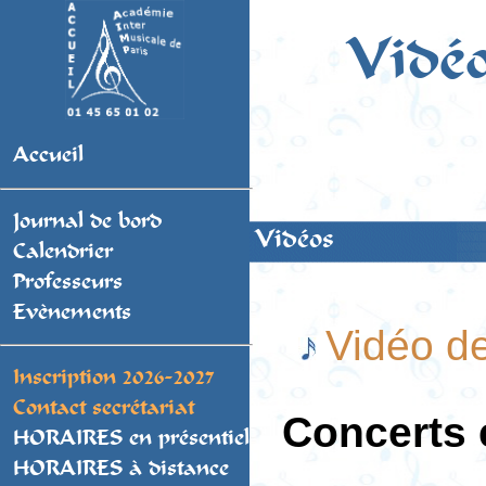
Vidé
Accueil
Journal de bord
Vidéos
Calendrier
Professeurs
Evènements
Vidéo de
Inscription 2026-2027
Contact secrétariat
Concerts 
HORAIRES en présentiel
HORAIRES à distance