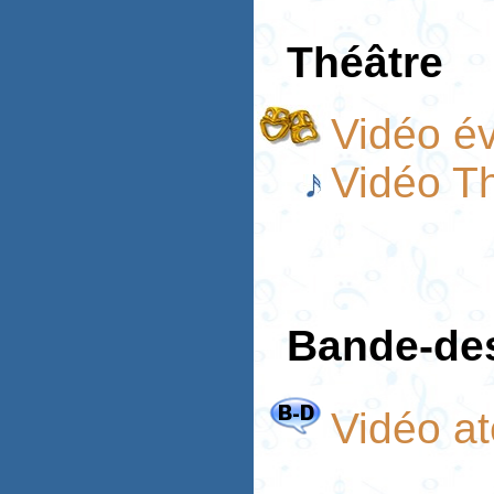
Théâtre
Vidéo év
Vidéo T
Bande-des
Vidéo at