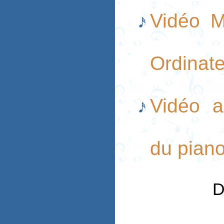
Vidéo M
Ordinate
Vidéo a
du piano
D