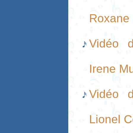
Roxane 
Vidéo d
Irene M
Vidéo 
Lionel C