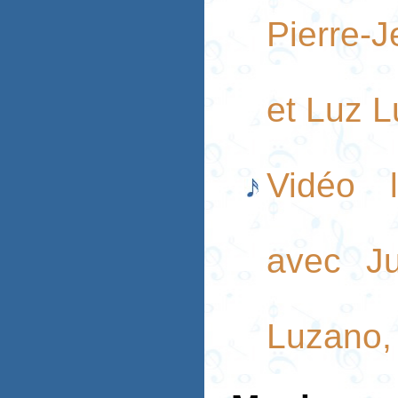
Pierre-
et Luz 
Vidéo l
avec Ju
Luzano,