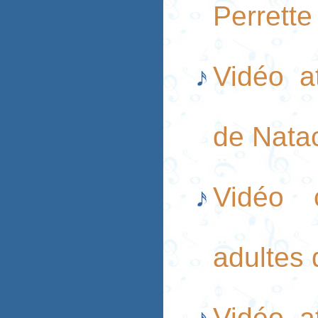
Perrette
Vidéo a
de Natac
Vidéo 
adultes
Vidéo a