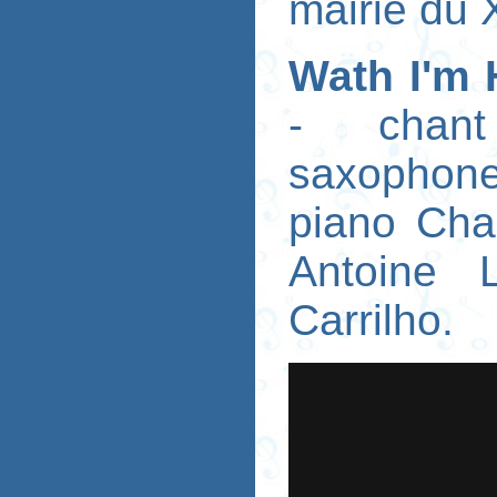
mairie du
Wath I'm 
- chant
saxophone
piano Cha
Antoine L
Carrilho.