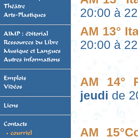
Théâtre
20:00 à 22
Arts-Plastiques
AM 13° Ita
AIMP : éditorial
20:00 à 22
Ressources du Libre
Musique et Langues
Autres informations
AM 14° P
Emplois
Vidéos
jeudi
de 2
Liens
Contacts
AM 15°C