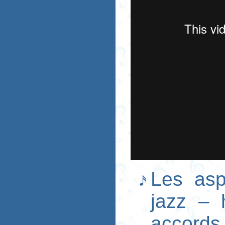
Les asp
jazz – 
accords.