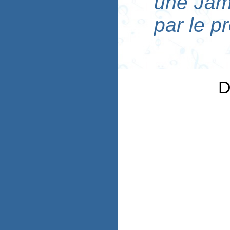
une Jam
par le p
D