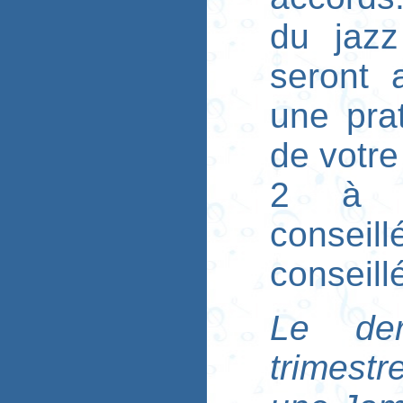
du jaz
seront 
une prat
de votre
2 à 3
conseil
conseill
Le der
trimest