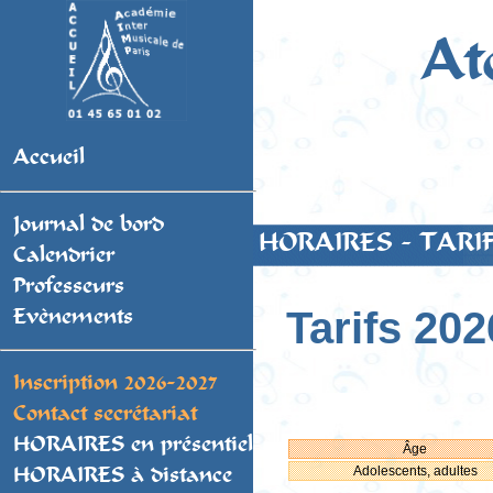
At
Accueil
Journal de bord
HORAIRES - TARI
Calendrier
Professeurs
Tarifs 202
Evènements
Inscription 2026-2027
Contact secrétariat
HORAIRES en présentiel
Âge
Adolescents, adultes
HORAIRES à distance