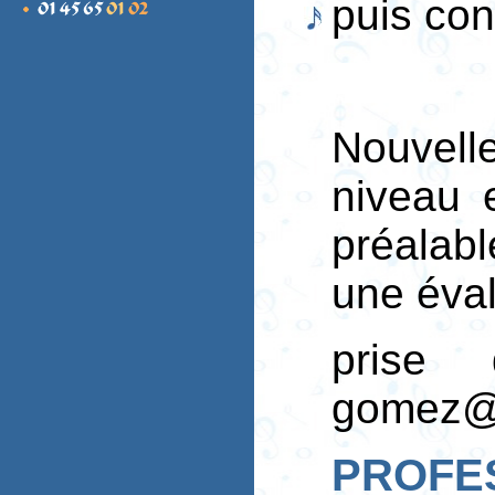
puis conc
Nouvell
niveau e
préalab
une éval
prise
gomez@a
PROFES