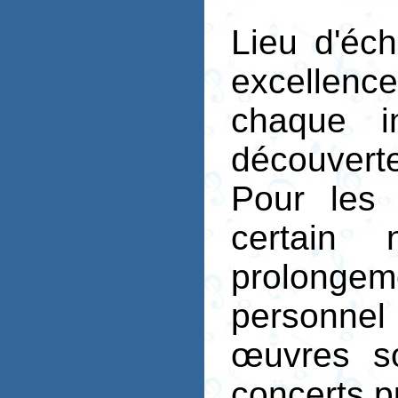
Lieu d'éch
excellence
chaque i
découvert
Pour les 
certain 
prolongeme
personnel 
œuvres so
concerts p