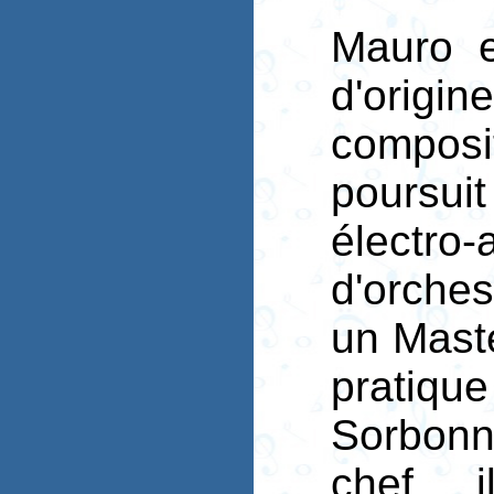
Mauro e
d'origi
compos
poursui
électro
d'orches
un Mast
pratiq
Sorbonn
chef, 