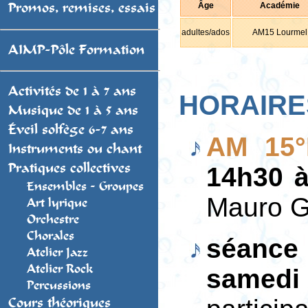
Âge
Académie
Promos, remises, essais
adultes/ados
AM15 Lourmel
AIMP-Pôle Formation
Activités de 1 à 7 ans
HORAIRES
Musique de 1 à 5 ans
Éveil solfège 6-7 ans
AM 15°
Instruments ou chant
Pratiques collectives
14h30 à
Ensembles - Groupes
Mauro 
Art lyrique
Orchestre
Chorales
séance 
Atelier Jazz
Atelier Rock
samedi
Percussions
Cours théoriques