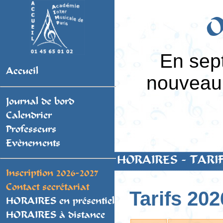
O
En sep
Accueil
nouveau 
Journal de bord
Calendrier
Professeurs
Evènements
HORAIRES - TARI
Inscription 2026-2027
Contact secrétariat
Tarifs 202
HORAIRES en présentiel
HORAIRES à distance