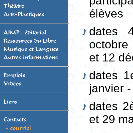
partici
Théâtre
élèves
Arts-Plastiques
dates 
AIMP : éditorial
Ressources du Libre
octobre
Musique et Langues
et 12 d
Autres informations
dates 1
Emplois
Vidéos
janvier -
Liens
dates 2
et 29 ma
Contacts