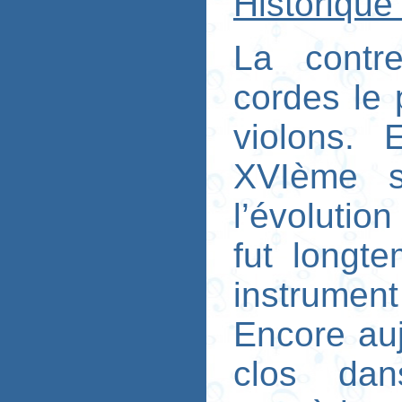
Historique
La contre
cordes le 
violons. 
XVIème si
l’évolution
fut longt
instrumen
Encore auj
clos dan