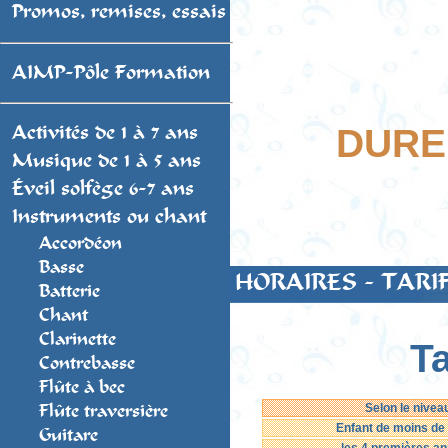
Promos, remises, essais
AIMP-Pôle Formation
DUREE
Activités de 1 à 7 ans
Musique de 1 à 5 ans
Éveil solfège 6-7 ans
Instruments ou chant
Accordéon
Basse
HORAIRES - TARI
Batterie
Chant
Clarinette
Ta
Contrebasse
Flûte à bec
Selon le nivea
Flûte traversière
Enfant de moins de
Guitare