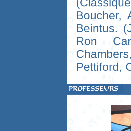
(Classiqu
Boucher, 
Beintus. 
Ron Car
Chambers
Pettiford, 
PROFESSEURS