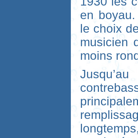
1930 les c
en boyau. 
le choix d
musicien 
moins rond
Jusqu’a
contre
principa
remplissa
longtemp