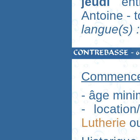
jeudi
en
Antoine - 
langue(s) 
CONTREBASSE - 6
Commencer
- âge mini
- locatio
Lutherie
o