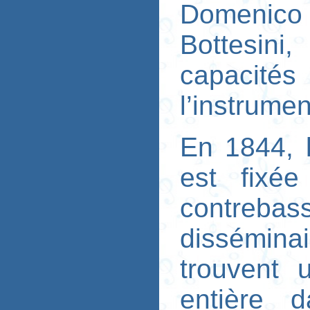
Domenico
Bottesin
capacités
l’instrumen
En 1844, l
est fixée
contreba
dissémin
trouvent 
entière 