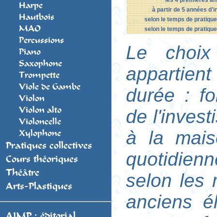
les 4 premières a
Harpe
à partir de 5 années d'
Hautbois
selon le temps de pratique
MAO
selon le temps de pratique
Percussions
Le choix
Piano
Saxophone
appartient
Trompette
Viole de Gambe
durée : fo
Violon
Violon alto
de l'inves
Violoncelle
à la mais
Xylophone
Pratiques collectives
quotidienn
Cours théoriques
Théâtre
selon les 
Arts-Plastiques
anciens é
AIMP : éditorial