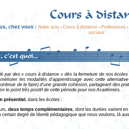
Cours à dista
us, chez vous :
Notre actu
-
Cours à distance
-
Professeurs
sociaux
 c'est quoi...
té par des « cours à distance » dès la fermeture de nos école
méliorer les modalités d’apprentissage avec cette alternativ
 continue de le faire) d’une grande cohésion, partageant des pra
ien le point très positif de cette période pour nos Académies.
n présentiel
, dans les écoles :
urs,
deux temps complémentaires
, dont les durées varient e
 certain degré de liberté pédagogique que nous voulons, là auss