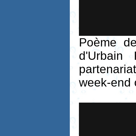
Poème de
d'Urbain
partenaria
week-end c