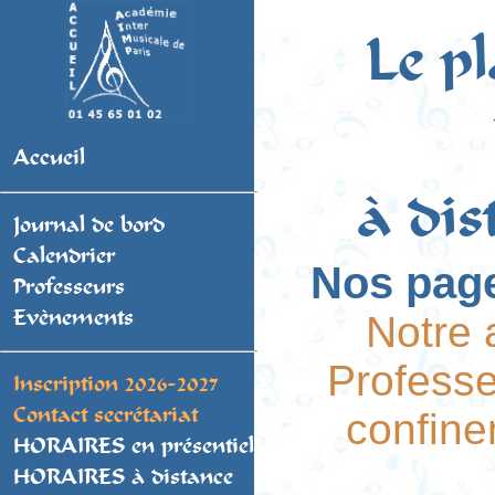
Le pl
Accueil
à dis
Journal de bord
Calendrier
Nos page
Professeurs
Evènements
Notre 
Profess
Inscription 2026-2027
Contact secrétariat
confin
HORAIRES en présentiel
HORAIRES à distance