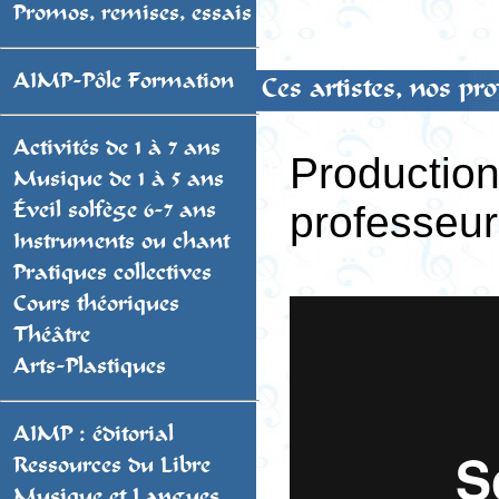
Promos, remises, essais
AIMP-Pôle Formation
Ces artistes, nos pr
Activités de 1 à 7 ans
envois
Product
Musique de 1 à 5 ans
professeur
Éveil solfège 6-7 ans
Instruments ou chant
Pratiques collectives
Cours théoriques
Théâtre
Arts-Plastiques
AIMP : éditorial
Ressources du Libre
Musique et Langues