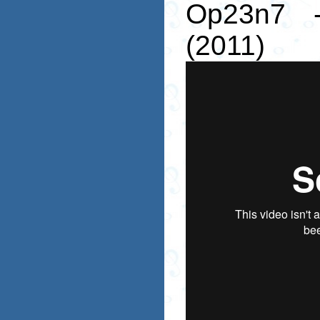
Op23n7 -
(2011)