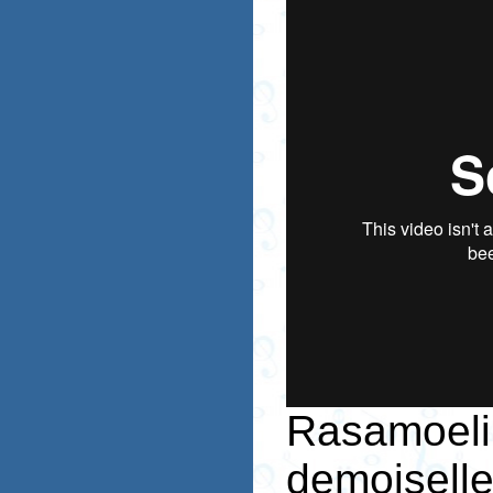
Rasamoe
demoisell